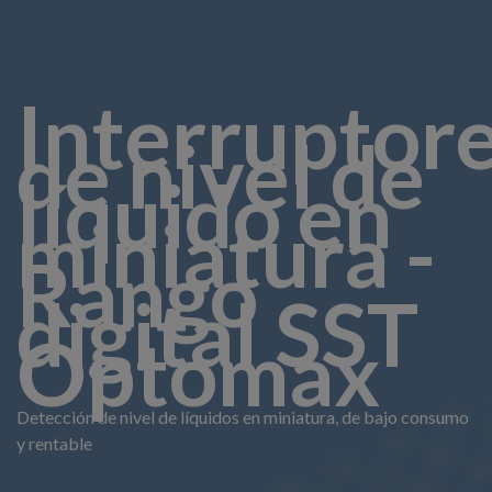
Interruptor
de nivel de
líquido en
miniatura -
Rango
digital SST
Optomax
Detección de nivel de líquidos en miniatura, de bajo consumo
y rentable