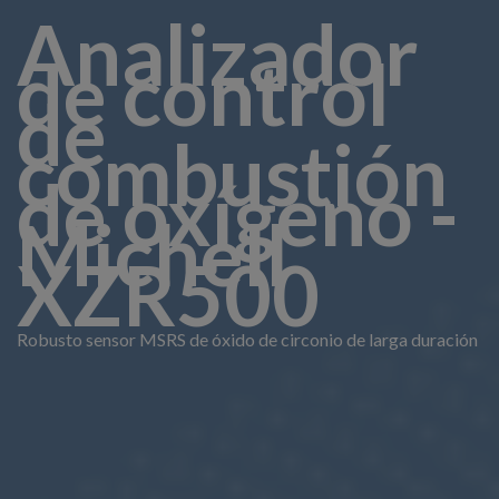
Analizador
de control
de
combustión
de oxígeno -
Michell
XZR500
Robusto sensor MSRS de óxido de circonio de larga duración