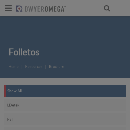
Folletos
Home
❘
Resources
❘
Brochure
Show All
LDetek
PST