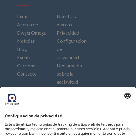
Inicio
Nuestras
Acerca de
marcas
DwyerOmega
Privacidad
Noticias
Configuración
Blog
de
Eventos
privacidad
Carreras
Declaración
Contacto
sobre la
esclavitud
moderna
Pie de
imprenta
Connect