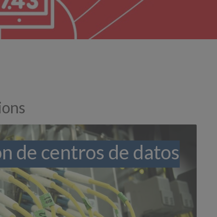
ions
n de centros de datos