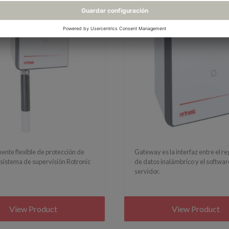
ente flexible de protección de
Gateway es la interfaz entre el r
 sistema de supervisión Rotronic
de datos inalámbrico y el softwar
servidor.
View Product
View Product