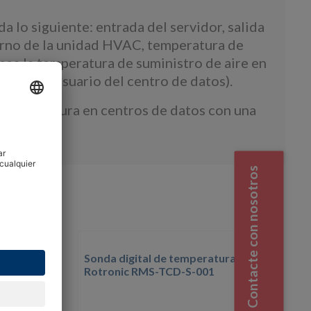
 lo siguiente: entrada del servidor, salida
torno de la unidad HVAC, temperatura de
sea la temperatura de suministro de aire en
 para el usuario del centro de datos).
e temperatura en centros de datos con una
Contacte con nosotros
Sonda digital de temperatura -
-GW-868
Rotronic RMS-TCD-S-001