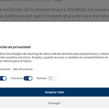
 la medición de la temperatura y ASHRAE recomienda
las baldosas del suelo, temperatura del aire de re
 de aire de la sala de ordenadores. Cuanto menor 
 de refrigeración (que representan un coste enorme
 puede utilizarse para comprobar las variaciones d
 LAN - Registrador de
Gateway - Rotronic RMS
otronic RMS-LOG-L