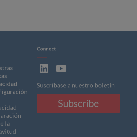
Connect
stras
cas
acidad
Suscríbase a nuestro boletín
iguración
Subscribe
acidad
aración
e la
avitud