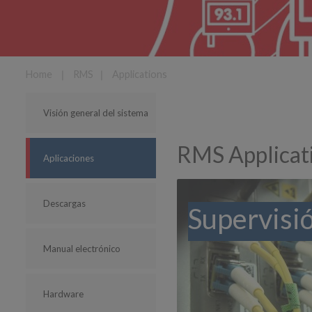
Home
❘
RMS
❘
Applications
Visión general del sistema
RMS Applicat
Aplicaciones
Descargas
Supervisió
Manual electrónico
Hardware