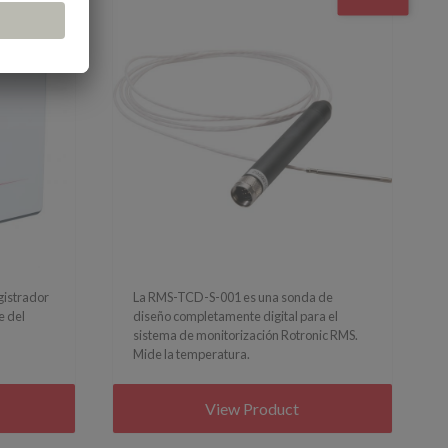
egistrador
La RMS-TCD-S-001 es una sonda de
e del
diseño completamente digital para el
sistema de monitorización Rotronic RMS.
Mide la temperatura.
View Product