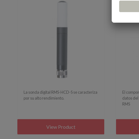
La sonda digital RMS-HCD-S se caracteriza
El compon
por su alto rendimiento.
datos del
RMS
View Product