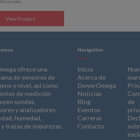
del servidor.
View Product
somos
Navigation
mega ofrece una
Inicio
Nue
gama de sensores de
Acerca de
mar
geno y nivel, así como
DwyerOmega
Priv
entos de medición
Noticias
Conf
luyen sondas,
Blog
de
sores y analizadores
Eventos
priv
dad, humedad,
Carreras
Decl
 y trazas de impurezas.
Contacto
sobr
escl