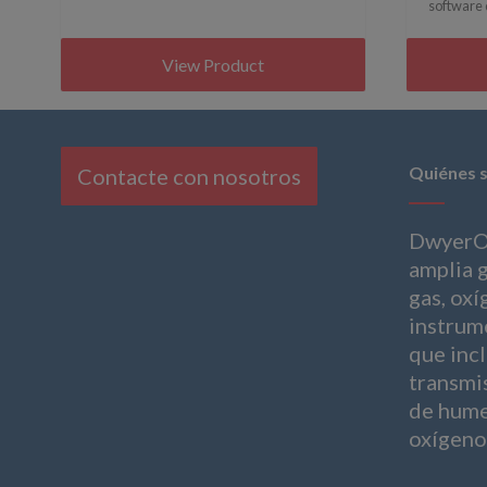
software 
View Product
Quiénes 
Contacte con nosotros
DwyerO
amplia 
gas, oxí
instrum
que inc
transmi
de hume
oxígeno