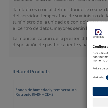
También es crucial definir dónde se realiza
del servidor, temperatura de suministro de 
suministro de la unidad de conidcionamiento
el centro de datos, mayores serán los costes
La monitorización de la presión diferencial
disposición de pasillo caliente y pasillo frío.
Related Products
Sonda de humedad y temperatura -
Interfaz
Rotronic RMS-HCD-S
datos R