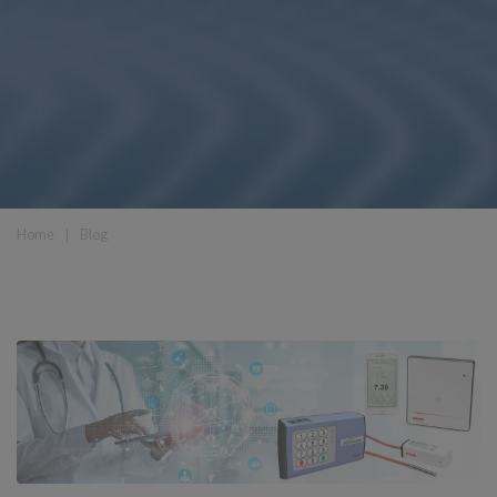
Home
❘
Blog