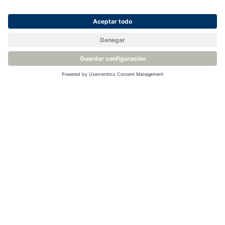
Productos relacionados
Sistema Rotronic de Monitorización Continua RMS
Registrador de datos - Rotronic RMS-LOG-T30-L
Sonda de temperatura T10 del sistema de supervisión Rotronic
Sondas de temperatura - Rotronic RMS T30-XXXX