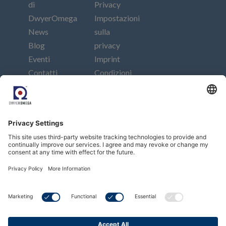
di
Privacy
DwyerOmega
Impostazioni
News
sulla
Blog
privacy
Eventi
Imprint
Contatti
Condizioni
generali di
vendita
Collegati
Iscriviti alla nostra newsletter
Abbonarsi